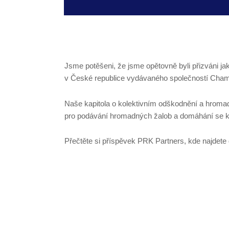
Jsme potěšeni, že jsme opětovně byli přizváni ja
v České republice vydávaného společností Cham
Naše kapitola o kolektivním odškodnění a hroma
pro podávání hromadných žalob a domáhání se kole
Přečtěte si příspěvek PRK Partners, kde najdet