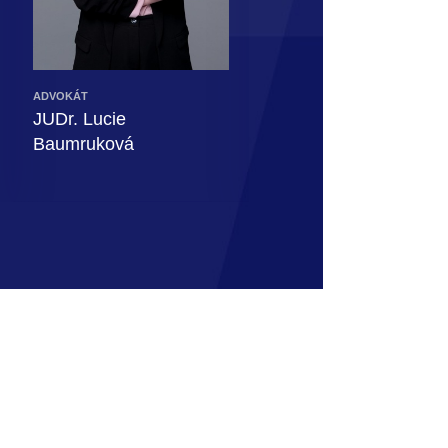
kud si to klienti sami
ADVOKÁT
ADVOKÁT
JUDr. Lucie
JUDr. Tereza Erényi,
Baumruková
LL.M.