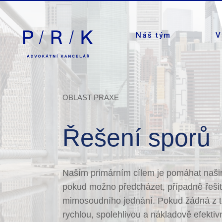
Náš tým
V
OBLAST PRAXE
Řešení sporů
Naším primárním cílem je pomáhat našim
pokud možno předcházet, případně řešit
mimosoudního jednání. Pokud žádná z t
rychlou, spolehlivou a nákladově efekti