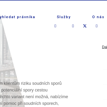
yhledat právníka
Služby
O nás
Dal
 klientům riziku soudních sporů
 potenciální spory cestou
ěchto variant není možná, nabízíme
vní pomoc při soudních sporech,