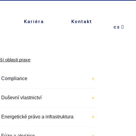
Kariéra
Kontakt
cs
ší oblasti praxe
Compliance
Duševní vlastnictví
Energetické právo a infrastruktura
Fúze a akvizice