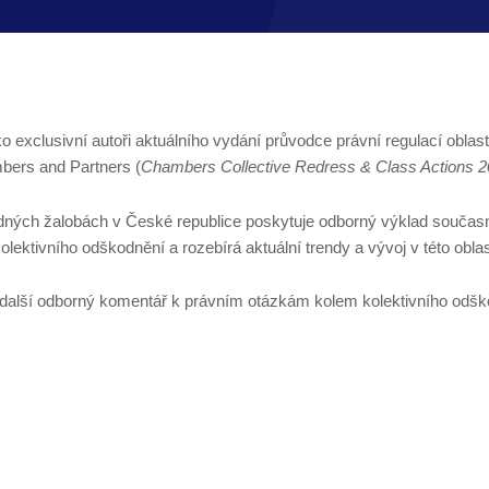
ko exclusivní autoři aktuálního vydání průvodce právní regulací obla
bers and Partners (
Chambers Collective Redress & Class Actions 2
dných žalobách v České republice poskytuje odborný výklad současn
ktivního odškodnění a rozebírá aktuální trendy a vývoj v této oblas
e další odborný komentář k právním otázkám kolem kolektivního odš