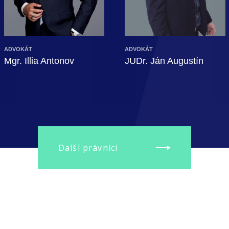
 citlivé osobní údaje našich klientů, po
ADVOKÁT
ADVOKÁT
Mgr. Illia Antonov
JUDr. Ján Augustín
Další právníci