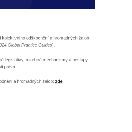
sti kolektivního odškodnění a hromadných žalob
024 Global Practice Guides
).
é legislativy, rozebírá mechanismy a postupy
ti práva.
kodnění a hromadných žalob:
zde
.