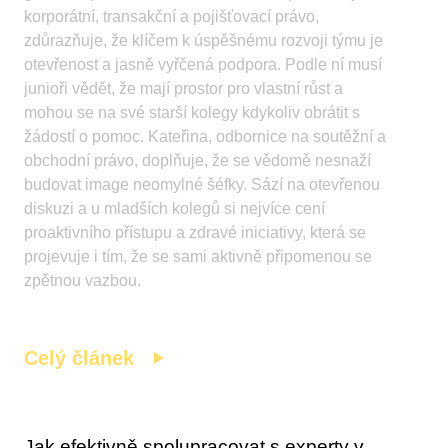
korporátní, transakční a pojišťovací právo,
zdůrazňuje, že klíčem k úspěšnému rozvoji týmu je
otevřenost a jasně vyřčená podpora. Podle ní musí
junioři vědět, že mají prostor pro vlastní růst a
mohou se na své starší kolegy kdykoliv obrátit s
žádostí o pomoc. Kateřina, odbornice na soutěžní a
obchodní právo, doplňuje, že se vědomě nesnaží
budovat image neomylné šéfky. Sází na otevřenou
diskuzi a u mladších kolegů si nejvíce cení
proaktivního přístupu a zdravé iniciativy, která se
projevuje i tím, že se sami aktivně připomenou se
zpětnou vazbou.
Celý článek
Jak efektivně spolupracovat s experty v