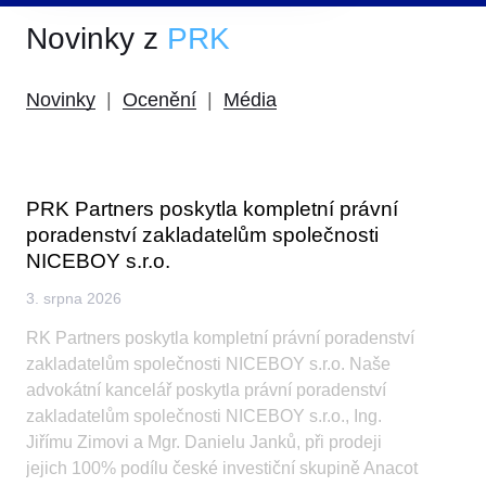
Novinky z
PRK
Novinky
|
Ocenění
|
Média
PRK Partners poskytla kompletní právní
poradenství zakladatelům společnosti
NICEBOY s.r.o.
3. srpna 2026
RK Partners poskytla kompletní právní poradenství
zakladatelům společnosti NICEBOY s.r.o. Naše
advokátní kancelář poskytla právní poradenství
zakladatelům společnosti NICEBOY s.r.o., Ing.
Jiřímu Zimovi a Mgr. Danielu Janků, při prodeji
jejich 100% podílu české investiční skupině Anacot