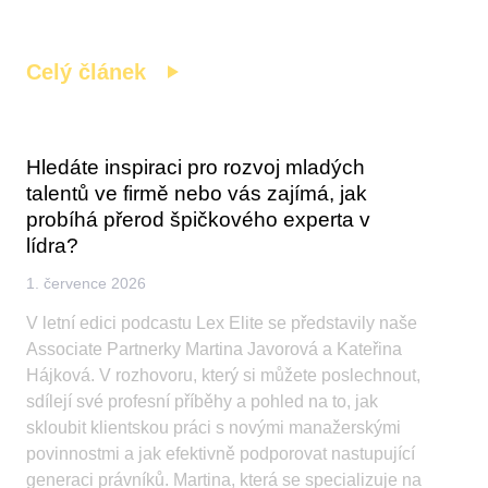
Celý článek
Hledáte inspiraci pro rozvoj mladých
talentů ve firmě nebo vás zajímá, jak
probíhá přerod špičkového experta v
lídra?
1. července 2026
V letní edici podcastu Lex Elite se představily naše
Associate Partnerky Martina Javorová a Kateřina
Hájková. V rozhovoru, který si můžete poslechnout,
sdílejí své profesní příběhy a pohled na to, jak
skloubit klientskou práci s novými manažerskými
povinnostmi a jak efektivně podporovat nastupující
generaci právníků. Martina, která se specializuje na