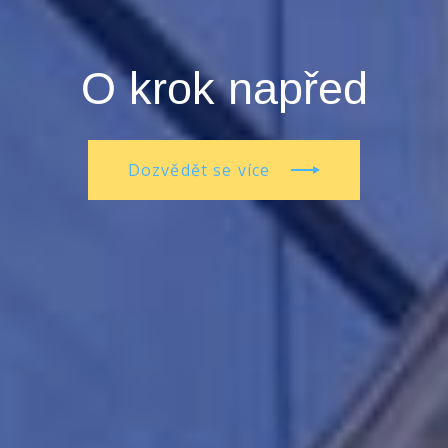
O krok napřed
Dozvědět se více