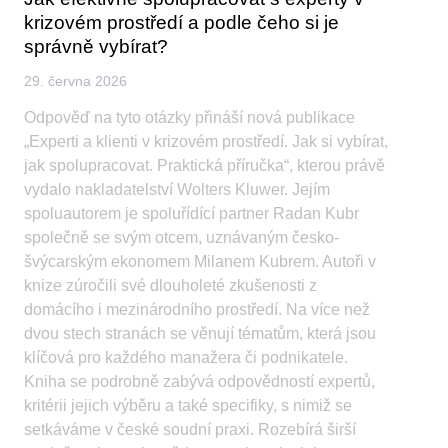
krizovém prostředí a podle čeho si je
správně vybírat?
29. června 2026
Odpověď na tyto otázky přináší nová publikace
„Experti a klienti v krizovém prostředí. Jak si vybírat,
jak spolupracovat. Praktická příručka“, kterou právě
vydalo nakladatelství Wolters Kluwer. Jejím
spoluautorem je spoluřídící partner Radan Kubr
společně se svým otcem, uznávaným česko-
švýcarským ekonomem Milanem Kubrem. Autoři v
knize zúročili své dlouholeté zkušenosti z
domácího i mezinárodního prostředí. Na více než
dvou stech stranách se věnují tématům, která jsou
klíčová pro každého manažera či podnikatele.
Kniha se podrobně zabývá odpovědností expertů,
kritérii jejich výběru a také specifiky, s nimiž se
setkáváme v české soudní praxi. Rozebírá širší