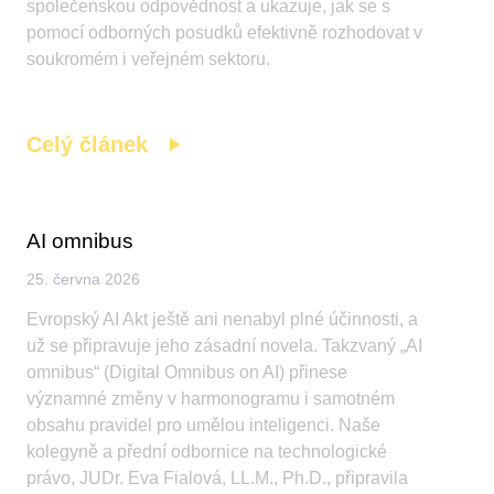
společenskou odpovědnost a ukazuje, jak se s
pomocí odborných posudků efektivně rozhodovat v
soukromém i veřejném sektoru.
Celý článek
AI omnibus
25. června 2026
Evropský AI Akt ještě ani nenabyl plné účinnosti, a
už se připravuje jeho zásadní novela. Takzvaný „AI
omnibus“ (Digital Omnibus on AI) přinese
významné změny v harmonogramu i samotném
obsahu pravidel pro umělou inteligenci. Naše
kolegyně a přední odbornice na technologické
právo, JUDr. Eva Fialová, LL.M., Ph.D., připravila