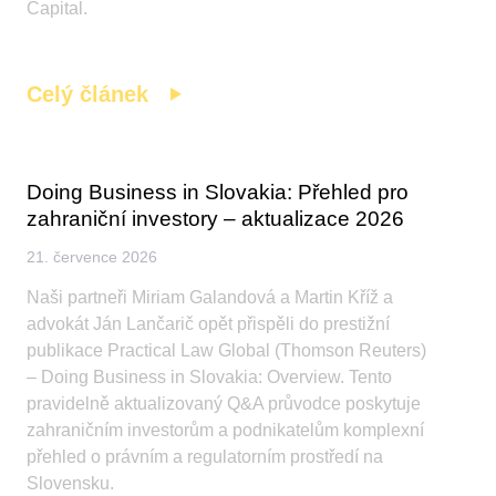
Capital.
Celý článek
Doing Business in Slovakia: Přehled pro
zahraniční investory – aktualizace 2026
21. července 2026
Naši partneři Miriam Galandová a Martin Kříž a
advokát Ján Lančarič opět přispěli do prestižní
publikace Practical Law Global (Thomson Reuters)
– Doing Business in Slovakia: Overview. Tento
pravidelně aktualizovaný Q&A průvodce poskytuje
zahraničním investorům a podnikatelům komplexní
přehled o právním a regulatorním prostředí na
Slovensku.