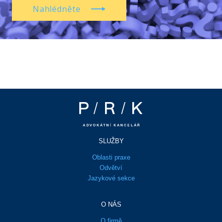
Nahlédněte
SLUŽBY
Oblasti praxe
Odvětví
Jazykové sekce
O NÁS
O firmě