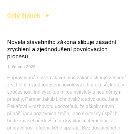
Celý článek
Novela stavebního zákona slibuje zásadní
zrychlení a zjednodušení povolovacích
procesů
1. června 2026
Připravovaná novela stavebního zákona slibuje zásadní
zrychlení a zjednodušení povolovacích procesů, které v
současnosti trpí vysokou mírou nejistoty a neúměrnými
průtahy. Partner Jakub Lichnovský a advokátka Jana
Pekařová v rozhovoru upozorňují, že ačkoliv návrh
přináší řadu pozitivních změn, jeho skutečný úspěch
bude záviset především na kvalitní implementaci a
připravenosti úřednického aparátu. Bez dostatečného