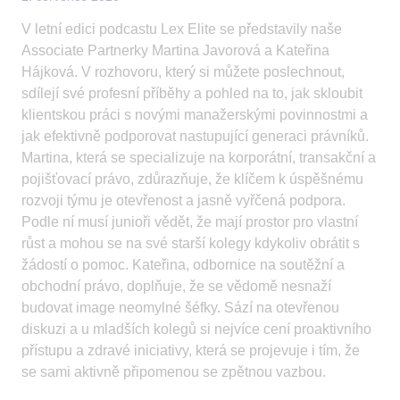
V letní edici podcastu Lex Elite se představily naše
Associate Partnerky Martina Javorová a Kateřina
Hájková. V rozhovoru, který si můžete poslechnout,
sdílejí své profesní příběhy a pohled na to, jak skloubit
klientskou práci s novými manažerskými povinnostmi a
jak efektivně podporovat nastupující generaci právníků.
Martina, která se specializuje na korporátní, transakční a
pojišťovací právo, zdůrazňuje, že klíčem k úspěšnému
rozvoji týmu je otevřenost a jasně vyřčená podpora.
Podle ní musí junioři vědět, že mají prostor pro vlastní
růst a mohou se na své starší kolegy kdykoliv obrátit s
žádostí o pomoc. Kateřina, odbornice na soutěžní a
obchodní právo, doplňuje, že se vědomě nesnaží
budovat image neomylné šéfky. Sází na otevřenou
diskuzi a u mladších kolegů si nejvíce cení proaktivního
přístupu a zdravé iniciativy, která se projevuje i tím, že
se sami aktivně připomenou se zpětnou vazbou.