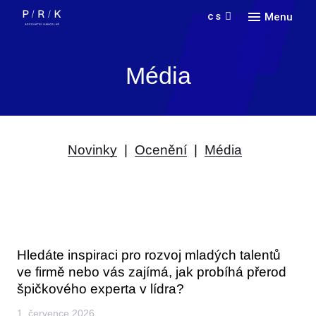
cs
Menu
Náš
Média
Vyhl
Služ
O n
Prax
Novinky
|
Ocenění
|
Média
Kari
Jazy
O fir
Doin
Kont
Odvět
Spol
Novi
Voln
Konta
Partn
Nedá
Hledáte inspiraci pro rozvoj mladých talentů
ve firmě nebo vás zajímá, jak probíhá přerod
špičkového experta v lídra?
1. července 2026