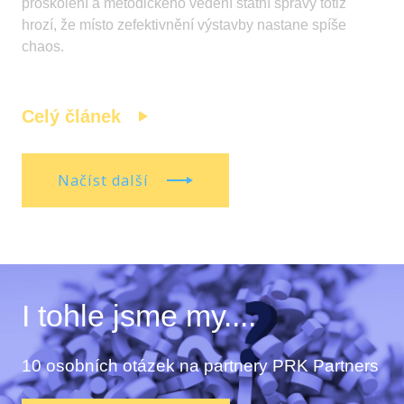
proškolení a metodického vedení státní správy totiž
hrozí, že místo zefektivnění výstavby nastane spíše
chaos.
Celý článek
Načíst další
I tohle jsme my....
10 osobních otázek na partnery PRK Partners