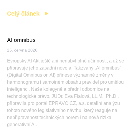
Celý článek
AI omnibus
25. června 2026
Evropský AI Akt ještě ani nenabyl plné účinnosti, a už se
připravuje jeho zásadní novela. Takzvaný „AI omnibus“
(Digital Omnibus on AI) přinese významné změny v
harmonogramu i samotném obsahu pravidel pro umělou
inteligenci. Naše kolegyně a přední odbornice na
technologické právo, JUDr. Eva Fialová, LL.M., Ph.D.,
připravila pro portál EPRAVO.CZ, a.s. detailní analýzu
tohoto nového legislativního návrhu, který reaguje na
nepřipravenost technických norem i na nová rizika
generativní AI.