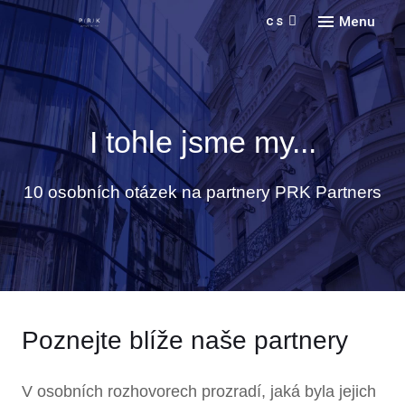
cs
Menu
Náš
Vyhl
Služ
I tohle jsme my...
O n
Prax
10 osobních otázek na partnery PRK Partners
Kari
Jazy
O fir
Doin
Kont
Odvět
Spol
Novi
Voln
Konta
Partn
Nedá
Poznejte blíže naše partnery
V osobních rozhovorech prozradí, jaká byla jejich