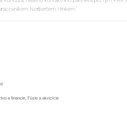
a Kohouta, našeho kontaktního partnera pro tým PRK P
pracovníkem Norbertem Hinkem.“
ed
tvo a financie, Fúzie a akvizície