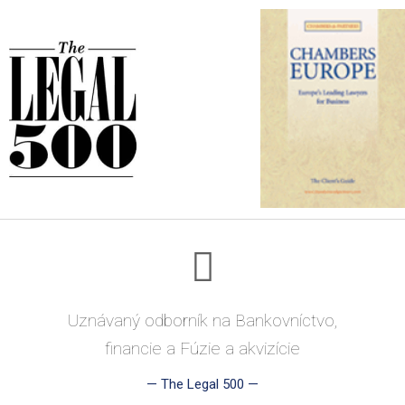
Uznávaný odborník na Bankovníctvo,
financie a Fúzie a akvizície
—
The Legal 500
—