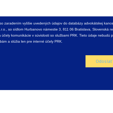
so zaradením vyššie uvedených údajov do databázy advokátskej kance
.r.o., so sídlom Hurbanovo námestie 3, 811 06 Bratislava, Slovenská r
a účely komunikácie v súvislosti so službami PRK. Tieto údaje nebudú 
bám a slúžia len pre interné účely PRK.
Odoslať