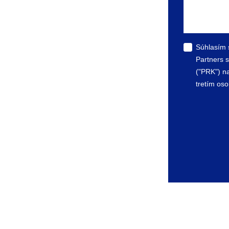
Súhlasím 
Partners s
("PRK") n
tretím oso