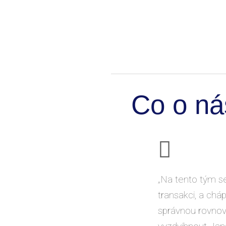
Co o nás
„Na tento tým s
transakci, a chá
správnou rovnov