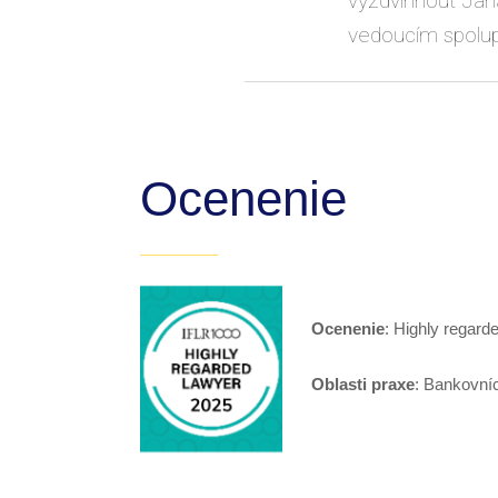
vyzdvihnout Jan
vedoucím spolu
Ocenenie
Ocenenie
: Highly regard
Oblasti praxe
: Bankovníc