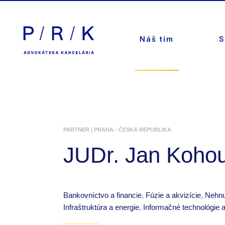
Náš tím
S
PARTNER |
PRAHA - ČESKÁ REPUBLIKA
JUDr. Jan Kohou
Bankovníctvo a financie
,
Fúzie a akvizície
,
Nehnu
Infraštruktúra a energie
,
Informačné technológie 