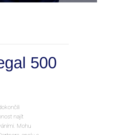
Legal 500
okončili
nost najít
váními. Mohu