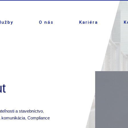
lužby
O nás
Kariéra
K
t
teľnosti a stavebníctvo
,
a komunikácia
,
Compliance