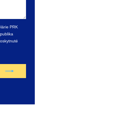
lárie PRK
epublika
poskytnuté