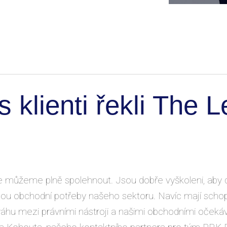
 klienti řekli The 
e můžeme plně spolehnout. Jsou dobře vyškoleni, aby d
pou obchodní potřeby našeho sektoru. Navíc mají schop
áhu mezi právními nástroji a našimi obchodními očeká