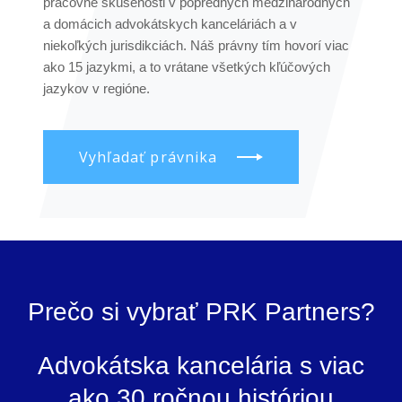
pracovné skúsenosti v popredných medzinárodných
a domácich advokátskych kanceláriách a v
niekoľkých jurisdikciách. Náš právny tím hovorí viac
ako 15 jazykmi, a to vrátane všetkých kľúčových
jazykov v regióne.
Vyhľadať právnika
Prečo si vybrať PRK Partners?
Advokátska kancelária s viac
ako 30 ročnou históriou