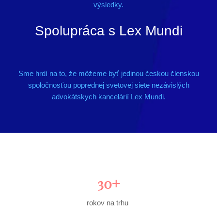
výsledky.
Spolupráca s Lex Mundi
Sme hrdí na to, že môžeme byť jedinou českou členskou
spoločnosťou poprednej svetovej siete nezávislých
advokátskych kancelárií Lex Mundi.
30+
rokov na trhu