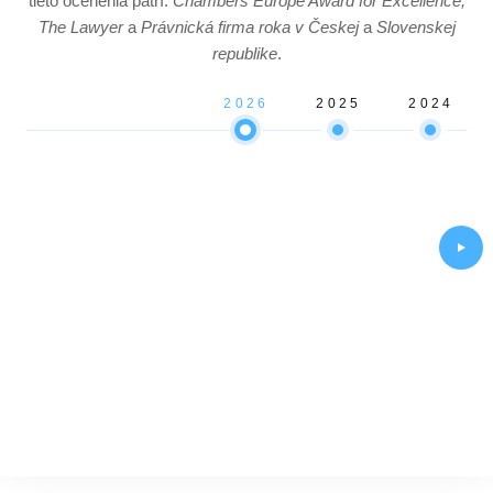
tieto ocenenia patrí:
Chambers Europe Award for Excellence,
The Lawyer
a
Právnická firma roka v Českej
a
Slovenskej
republike
.
2026
2025
2024