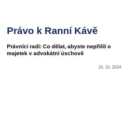
cs
Menu
Náš
Právo k Ranní Kávě
Vyhl
Služ
Právníci radí: Co dělat, abyste nepřišli o
O n
Prax
majetek v advokátní úschově
Kari
Jazy
O fir
16. 10. 2024
Doin
Kont
Odvět
Spol
Novi
Voln
Konta
Partn
Nedá