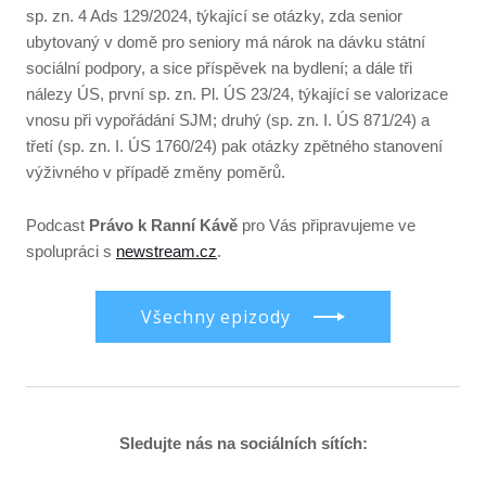
sp. zn. 4 Ads 129/2024, týkající se otázky, zda senior
ubytovaný v domě pro seniory má nárok na dávku státní
sociální podpory, a sice příspěvek na bydlení; a dále tři
nálezy ÚS, první sp. zn. Pl. ÚS 23/24, týkající se valorizace
vnosu při vypořádání SJM; druhý (sp. zn. I. ÚS 871/24) a
třetí (sp. zn. I. ÚS 1760/24) pak otázky zpětného stanovení
výživného v případě změny poměrů.
Podcast
Právo k Ranní Kávě
pro Vás připravujeme ve
spolupráci s
newstream.cz
.
Všechny epizody
Sledujte nás na sociálních sítích: