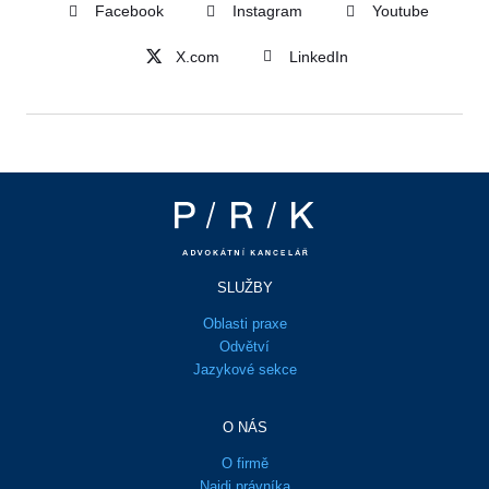
Facebook
Instagram
Youtube
LinkedIn
SLUŽBY
Oblasti praxe
Odvětví
Jazykové sekce
O NÁS
O firmě
Najdi právníka