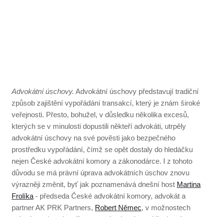
Advokátní úschovy.
Advokátní úschovy představují tradiční
způsob zajištění vypořádání transakcí, který je znám široké
veřejnosti. Přesto, bohužel, v důsledku několika excesů,
kterých se v minulosti dopustili někteří advokáti, utrpěly
advokátní úschovy na své pověsti jako bezpečného
prostředku vypořádání, čímž se opět dostaly do hledáčku
nejen České advokátní komory a zákonodárce. I z tohoto
důvodu se má právní úprava advokátních úschov znovu
výrazněji změnit, byť jak poznamenává dnešní host
Martina
Frolíka
- předseda České advokátní komory, advokát a
partner AK PRK Partners,
Robert Němec
, v možnostech