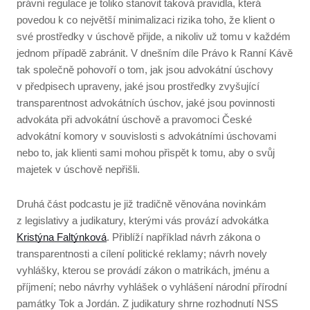
právní regulace je toliko stanovit taková pravidla, která
povedou k co největší minimalizaci rizika toho, že klient o
své prostředky v úschově přijde, a nikoliv už tomu v každém
jednom případě zabránit. V dnešním díle Právo k Ranní Kávě
tak společně pohovoří o tom, jak jsou advokátní úschovy
v předpisech upraveny, jaké jsou prostředky zvyšující
transparentnost advokátních úschov, jaké jsou povinnosti
advokáta při advokátní úschově a pravomoci České
advokátní komory v souvislosti s advokátními úschovami
nebo to, jak klienti sami mohou přispět k tomu, aby o svůj
majetek v úschově nepřišli.
Druhá část podcastu je již tradičně věnována novinkám
z legislativy a judikatury, kterými vás provází advokátka
Kristýna Faltýnková
. Přiblíží například návrh zákona o
transparentnosti a cílení politické reklamy; návrh novely
vyhlášky, kterou se provádí zákon o matrikách, jménu a
příjmení; nebo návrhy vyhlášek o vyhlášení národní přírodní
památky Tok a Jordán. Z judikatury shrne rozhodnutí NSS