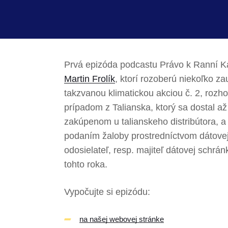
Prvá epizóda podcastu Právo k Ranní Ká
Martin Frolík
, ktorí rozoberú niekoľko 
takzvanou klimatickou akciou č. 2, ro
prípadom z Talianska, ktorý sa dostal 
zakúpenom u talianskeho distribútora, 
podaním žaloby prostredníctvom dátovej 
odosielateľ, resp. majiteľ dátovej schrá
tohto roka.
Vypočujte si epizódu:
na našej webovej stránke