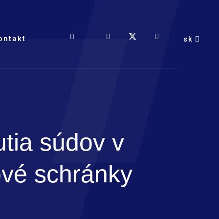
ontakt
sk
tia súdov v
ové schránky