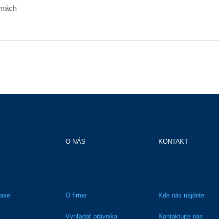
rmách
O NÁS
KONTAKT
raxe
O firme
Kde nás nájdete
Vyhľadať právnika
Kontaktujte nás