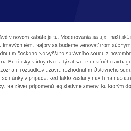
vě v novom kabáte je tu. Moderovania sa ujali naši sk
zaujímavých tém. Najprv sa budeme venovať trom súdnym 
zhodnutím českého Nejvyššího správního soudu z novemb
až na Európsky súdny dvor a týkal sa nefunkčného airb
a zoznam rozsudkov uzavrú rozhodnutím Ústavného súdu 
schránky v prípade, keď takto zaslaný návrh na neplatn
nky. Na záver pripomenú legislatívne zmeny, ku ktorým do