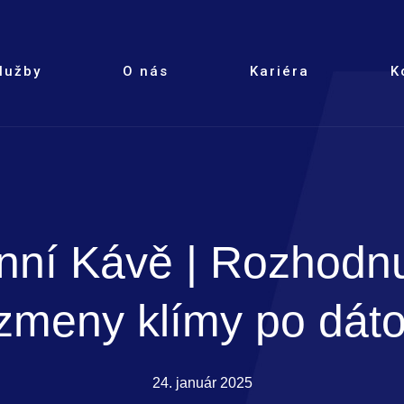
lužby
O nás
Kariéra
K
nní Kávě | Rozhodnu
zmeny klímy po dát
24. január 2025