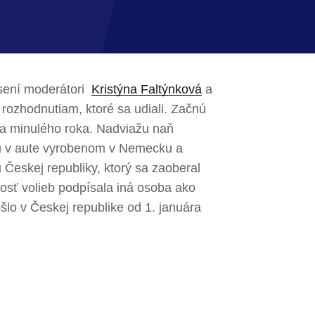
úsení moderátori
Kristýna Faltýnková
a
rozhodnutiam, ktoré sa udiali. Začnú
ra minulého roka. Nadviažu naň
agu v aute vyrobenom v Nemecku a
Českej republiky, ktorý sa zaoberal
osť volieb podpísala iná osoba ako
šlo v Českej republike od 1. januára