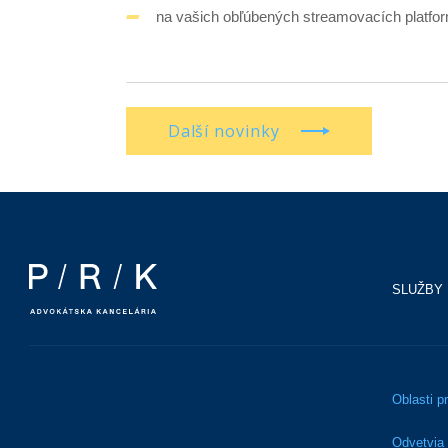
na vašich obľúbených streamovacích platfo
Další novinky
SLUŽBY
Oblasti p
Odvetvia