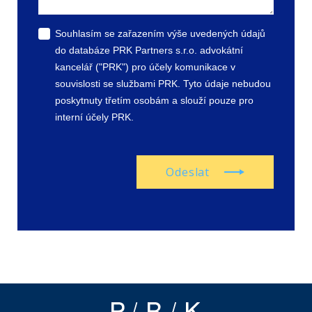
Souhlasím se zařazením výše uvedených údajů
do databáze PRK Partners s.r.o. advokátní
kancelář ("PRK") pro účely komunikace v
souvislosti se službami PRK. Tyto údaje nebudou
poskytnuty třetím osobám a slouží pouze pro
interní účely PRK.
Odeslat