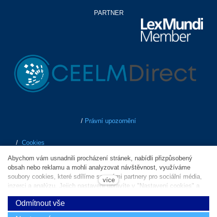
PARTNER
/
Právní upozornění
/
Cookies
Abychom vám usnadnili procházení stránek, nabídli přizpůsobený
/
Ochrana osobních údajů
obsah nebo reklamu a mohli analyzovat návštěvnost, využíváme
soubory cookies, které sdílíme se svými partnery pro sociální média,
více
inzerci a analýzu. Jejich nastavení upravíte v "Nastavení cookies" a
/
Obchodní podmínky
kdykoliv jej můžete změnit v patičce webu. Souhlasíte s používáním
Odmítnout vše
cookies?
/
Whistleblowing