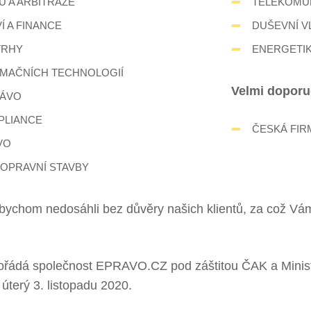
Ů A ARBITRÁŽE
TELEKOMUN
Í A FINANCE
DUŠEVNÍ V
TRHY
ENERGETIK
MAČNÍCH TECHNOLOGIÍ
Velmi doporuč
RÁVO
PLIANCE
ČESKÁ FIR
VO
DOPRAVNÍ STAVBY
bychom nedosáhli bez důvěry našich klientů, za což Vá
pořádá společnost EPRAVO.CZ pod záštitou ČAK a Minist
 úterý 3. listopadu 2020.