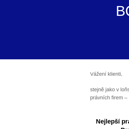
B
Vážení klienti,
stejně jako v loň
právních firem –
Nejlepší p