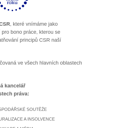
/CSR
, které vnímáme jako
 pro bono práce, kterou se
atňování principů CSR naší
čovaná ve všech hlavních oblastech
á kancelář
stech práva:
SPODÁŘSKÉ SOUTĚŽE
RALIZACE A INSOLVENCE