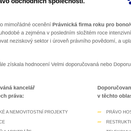
ávo obchodních společností.
ilo mimořádné ocenění
Právnická firma roku pro bono
uhodobé a zejména v posledním složitém roce intenzivní
at neziskový sektor i úroveň právního povědomí, a upl
le získala hodnocení Velmi doporučovaná nebo Doporu
váná kancelář
Doporučovan
ech práva:
v těchto obla
É A NEMOVITOSTNÍ PROJEKTY
PRÁVO HO
ICE
RESTRUKTU