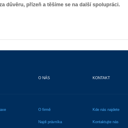
 důvěru, přízeň a těšíme se na další spolupráci.
O NÁS
KONTAKT
raxe
O firmě
Kde nás najdete
Najdi právníka
Kontaktujte nás