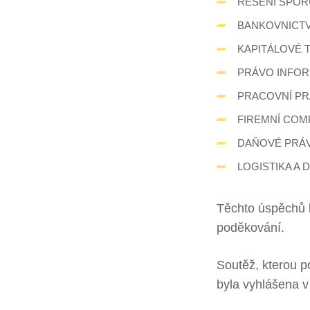
ŘEŠENÍ SPOR
BANKOVNICTV
KAPITÁLOVÉ 
PRÁVO INFOR
PRACOVNÍ P
FIREMNÍ COM
DAŇOVÉ PRÁ
LOGISTIKA A 
Těchto úspěchů 
poděkování.
Soutěž, kterou 
byla vyhlášena v