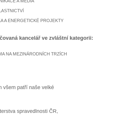
IKACE A MÉDIA
LASTNICTVÍ
A A ENERGETICKÉ PROJEKTY
ovaná kancelář ve zvláštní kategorii:
MA NA MEZINÁRODNÍCH TRZÍCH
m všem patří naše velké
erstva spravedlnosti ČR,