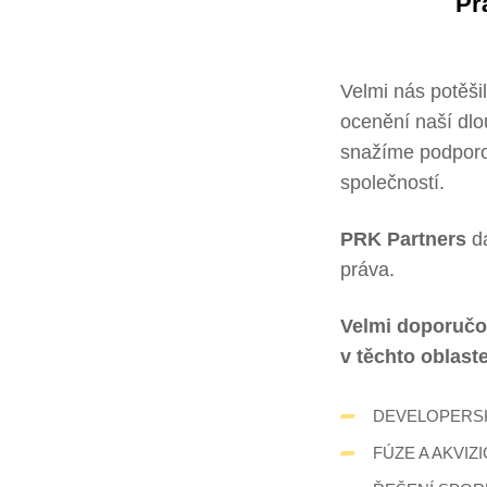
Pr
Velmi nás potěš
ocenění naší dlo
snažíme podporov
společností.
PRK Partners
dá
práva.
Velmi doporučo
v těchto oblast
DEVELOPERSK
FÚZE A AKVIZ