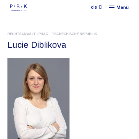
de
Menü
Кont
Кonta
RECHTSANWALT |
PRAG – TSCHECHISCHE REPUBLIK
Lucie Diblikova