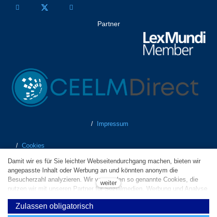
Partner
/
Impressum
/
Cookies
Damit wir es für Sie leichter Webseitendurchgang machen, bieten wir
/
Datenschutz
angepasste Inhalt oder Werbung an und könnten anonym die
Besucherzahl analyzieren. Wir verwenden so genannte Cookies, die
weiter
nutzen wir mit unseren Partner für Sozialmedien, Werbung und Analyse
/
Geschäftsbedingungen
an. Ihre Einstellung könnten Sie mit „Cookies Einstellung“ richten und
Zulassen obligatorisch
jederzeit könnten Sie im Webfuß ändern. Ausführliche Informationen
/
Whistleblowing
finden Sie in unseren Grundsätzen des Schutzes personenbezogener