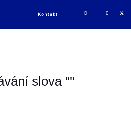
Кontakt
vání slova ""